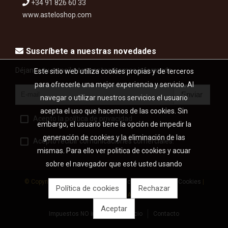
+34 91 826 60 33
www.asteloshop.com
Suscríbete a nuestras novedades
Déjanos tu e-mail y te mantendremos informado...
Este sitio web utiliza cookies propias y de terceros
para ofrecerle una mejor experiencia y servicio. Al
Enviar
navegar o utilizar nuestros servicios el usuario
acepta el uso que hacemos de las cookies. Sin
Acepto la política de privacidad
embargo, el usuario tiene la opción de impedir la
generación de cookies y la eliminación de las
Acepto recibir comunicaciones comerciales.
mismas. Para ello ver politica de cookies y acuar
sobre el navegador que esté usted usando
© Copyright 2026 |
Aviso legal
|
Política de privacidad
|
Cookies
|
Política de cookies
Rechazar
Desarrollo web: Astelo
Aceptar
Impuestos NO incluidos
Inicio
Contacto