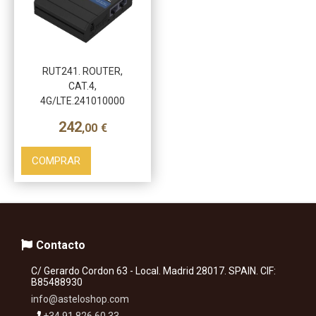
RUT241. ROUTER,
CAT.4,
4G/LTE.241010000
242
,00
€
COMPRAR
Contacto
C/ Gerardo Cordon 63 - Local. Madrid 28017. SPAIN. CIF:
B85488930
info@asteloshop.com