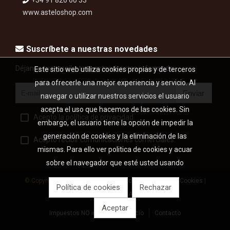
+34 91 826 60 33
www.asteloshop.com
Suscríbete a nuestras novedades
Déjanos tu e-mail y te mantendremos informado...
Este sitio web utiliza cookies propias y de terceros
para ofrecerle una mejor experiencia y servicio. Al
Enviar
navegar o utilizar nuestros servicios el usuario
acepta el uso que hacemos de las cookies. Sin
Acepto la política de privacidad
embargo, el usuario tiene la opción de impedir la
generación de cookies y la eliminación de las
Acepto recibir comunicaciones comerciales.
mismas. Para ello ver politica de cookies y acuar
sobre el navegador que esté usted usando
© Copyright 2026 |
Aviso legal
|
Política de privacidad
|
Cookies
|
Política de cookies
Rechazar
Desarrollo web: Astelo
Aceptar
Impuestos NO incluidos
Inicio
Contacto