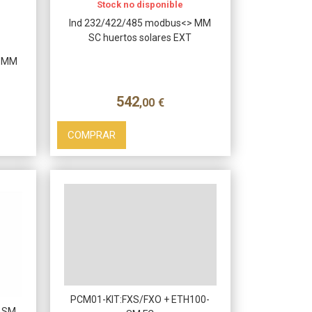
Stock no disponible
Ind 232/422/485 modbus<> MM
SC huertos solares EXT
y MM
542
,00
€
COMPRAR
PCM01-KIT:FXS/FXO + ETH100-
> SM