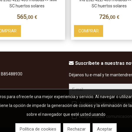
SC huertos solares
SC huertos solares
565
726
,00
€
,00
€
OMPRAR
COMPRAR
Suscríbete a nuestras n
F: B85488930
Déjanos tu e-mail y te mantendre
eros para ofrecerle una mejor experiencia y servicio. Al navegar o utiliza
Acepto la política de privaci
ene la opción de impedir la generación de cookies y la eliminación de la
sobre el navegador que esté usted usando
Acepto recibir comunicacion
Política de cookies
Rechazar
Aceptar