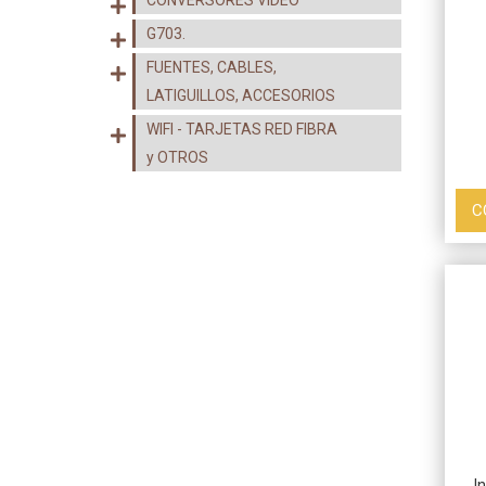
CONVERSORES VIDEO
G703.
FUENTES, CABLES,
LATIGUILLOS, ACCESORIOS
WIFI - TARJETAS RED FIBRA
y OTROS
C
I