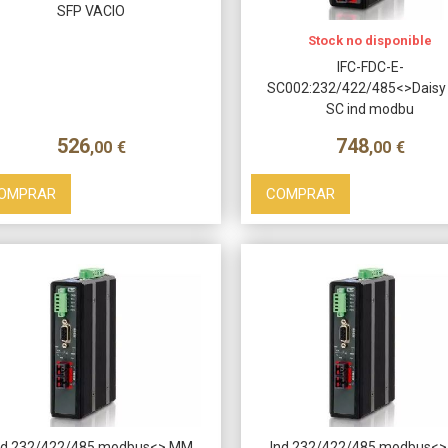
SFP VACIO
Stock no disponible
IFC-FDC-E-
SC002:232/422/485<>Dais
SC ind modbu
526
748
,00
€
,00
€
OMPRAR
COMPRAR
nd 232/422/485 modbus<> MM
Ind 232/422/485 modbus<