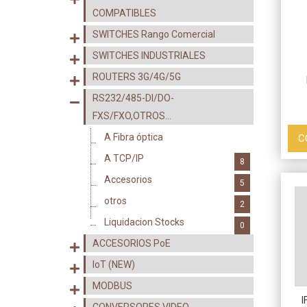
COMPATIBLES
SWITCHES Rango Comercial
SWITCHES INDUSTRIALES
ROUTERS 3G/4G/5G
RS232/485-DI/DO-
FXS/FXO,OTROS...
A Fibra óptica
C
9
A TCP/IP
8
Accesorios
5
otros
2
Liquidacion Stocks
0
ACCESORIOS PoE
IoT (NEW)
MODBUS
I