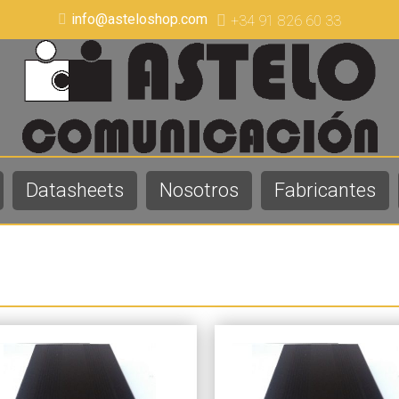
info@asteloshop.com
+34 91 826 60 33
Datasheets
Nosotros
Fabricantes
Más info
Más info