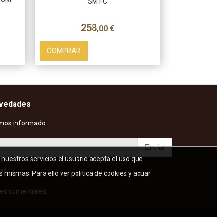
SM FC
258
,00
€
COMPRAR
ovedades
mos informado...
Enviar
r nuestros servicios el usuario acepta el uso que
dad
s mismas. Para ello ver politica de cookies y acuar
es comerciales.