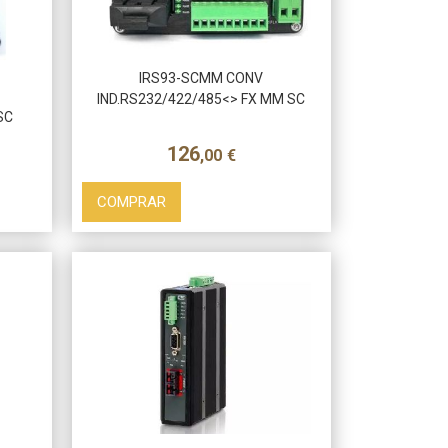
IRS93-SCMM CONV
IND.RS232/422/485<> FX MM SC
SC
126
,00
€
COMPRAR