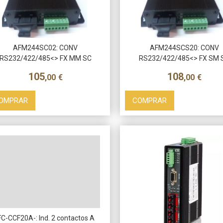
AFM244SC02: CONV
AFM244SCS20: CONV
RS232/422/485<> FX MM SC
RS232/422/485<> FX SM 
105
108
,00
€
,00
€
OMPRAR
COMPRAR
FC-CCF20A-: Ind. 2 contactos A